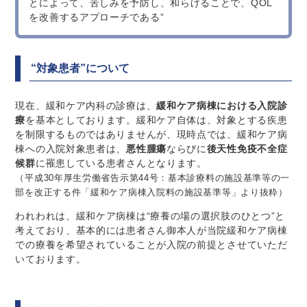
とによって、苦しみを予防し、和らげることで、QOL
を改善するアプローチである”
“対象患者”について
現在、緩和ケア内科の診療は、
緩和ケア病棟における入院診
療
を基本としております。緩和ケア自体は、対象とする疾患
を制限するものではありませんが、現時点では、緩和ケア病
棟への入院対象患者は、
悪性腫瘍
ならびに
後天性免疫不全症
候群
に罹患している患者さんとなります。
（平成30年厚生労働省告示第44号：基本診療料の施設基準等の一
部を改正する件「緩和ケア病棟入院料の施設基準等」より抜粋）
われわれは、緩和ケア病棟は“療養の場の選択肢のひとつ”と
考えており、基本的には患者さん御本人が当院緩和ケア病棟
での療養を希望されていることが入院の前提とさせていただ
いております。