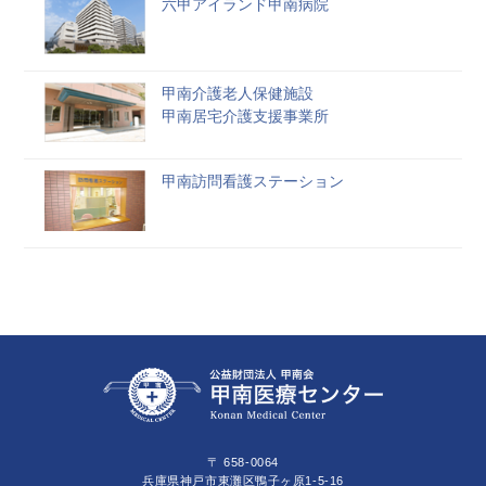
六甲アイランド甲南病院
甲南介護老人保健施設
甲南居宅介護支援事業所
甲南訪問看護ステーション
〒 658-0064
兵庫県神戸市東灘区鴨子ヶ原1-5-16