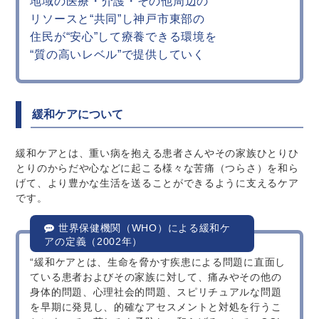
地域の医療・介護・その他周辺の
リソースと“共同”し
神戸市東部の
住民が“安心”して療養できる環境を
“質の高いレベル”で提供していく
緩和ケアについて
緩和ケアとは、重い病を抱える患者さんやその家族ひとりひ
とりのからだや心などに起こる様々な苦痛（つらさ）を和ら
げて、より豊かな生活を送ることができるように支えるケア
です。
世界保健機関（WHO）による緩和ケ
アの定義（2002年）
“緩和ケアとは、生命を脅かす疾患による問題に直面し
ている患者およびその家族に対して、痛みやその他の
身体的問題、心理社会的問題、スピリチュアルな問題
を早期に発見し、的確なアセスメントと対処を行うこ