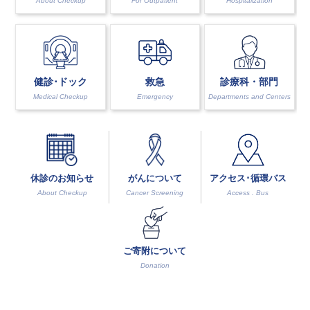
About Checkup
For Outpatient
Hospitalization
健診･ドック
診療科・部門
救急
Medical Checkup
Departments and Centers
Emergency
がんについて
休診のお知らせ
アクセス･循環バス
Cancer Screening
About Checkup
Access . Bus
ご寄附について
Donation