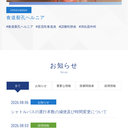
innovation
食道裂孔ヘルニア
#食道裂孔ヘルニア
#逆流性食道炎
#誤嚥性肺炎
#消化器外科
お知らせ
News
全て
お知らせ
重要な情報
医療関係者
採用情報
2026.08.06
お知らせ
シャトルバスの運行本数の減便及び時間変更について
2026.08.03
採用情報