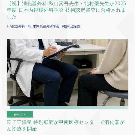
【祝】消化器外科 秋山真吾先生・北村優先生が2025
年度 日本内視鏡外科学会 技術認定審査に合格されま
した
#消化器外科
#日本内視鏡外科学会
#技術認定医
people
笹子三津留 特別顧問が甲南医療センターで消化器が
ん診療を開始