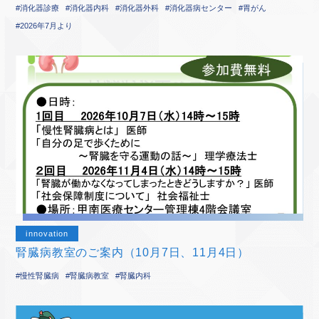
#消化器診療
#消化器内科
#消化器外科
#消化器病センター
#胃がん
#2026年7月より
innovation
腎臓病教室のご案内（10月7日、11月4日）
#慢性腎臓病
#腎臓病教室
#腎臓内科