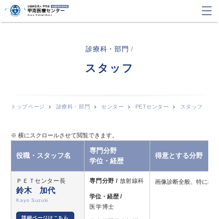
診療科・部門
/
スタッフ
トップページ
診療科・部門
センター
PETセンター
スタッフ
専門分野
役職・スタッフ名
得意とする分野
学位・経歴
ＰＥＴセンター長
専門分野 /
放射線科
画像診断全般、特に核
鈴木 加代
学位・経歴 /
Kayo Suzuki
医学博士
詳細ページはこちら