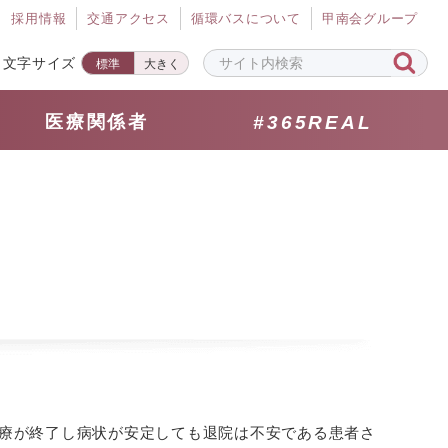
採⽤情報
交通アクセス
循環バスについて
甲南会グループ
文字サイズ
標準
大きく
医療関係者
#365REAL
療が終了し病状が安定しても退院は不安である患者さ