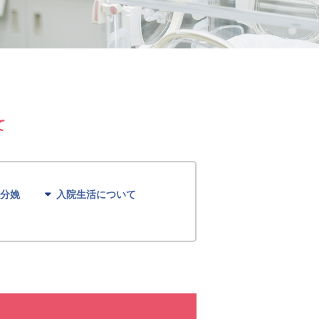
て
分娩
入院生活について