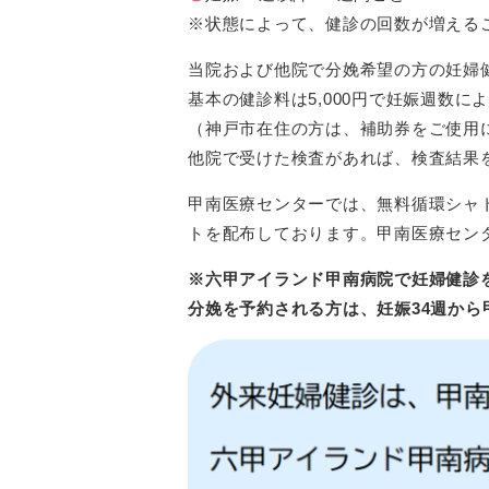
※状態によって、健診の回数が増える
当院および他院で分娩希望の方の妊婦
基本の健診料は5,000円で妊娠週数
（神戸市在住の方は、補助券をご使用
他院で受けた検査があれば、検査結果
甲南医療センターでは、無料循環シャ
トを配布しております。甲南医療セン
※六甲アイランド甲南病院で妊婦健診
分娩を予約される方は、妊娠34週か