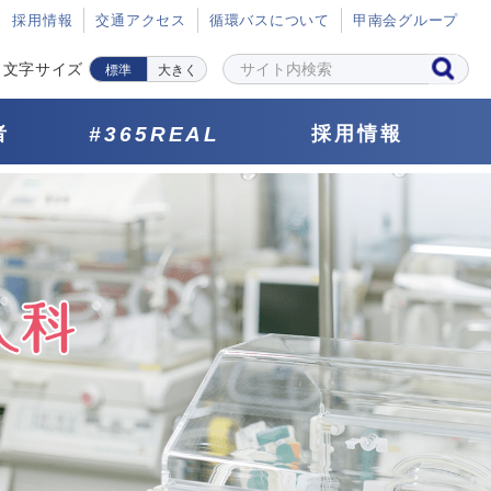
採⽤情報
交通アクセス
循環バスについて
甲南会グループ
文字サイズ
標準
大きく
者
#365REAL
採用情報