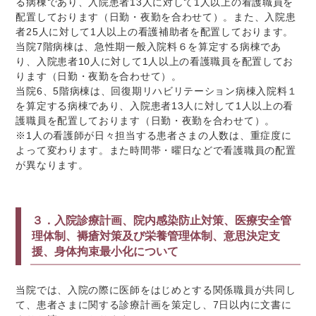
る病棟であり、入院患者13人に対して1人以上の看護職員を
配置しております（日勤・夜勤を合わせて）。また、入院患
者25人に対して1人以上の看護補助者を配置しております。
当院7階病棟は、急性期一般入院料６を算定する病棟であ
り、入院患者10人に対して1人以上の看護職員を配置してお
ります（日勤・夜勤を合わせて）。
当院6、5階病棟は、回復期リハビリテーション病棟入院料１
を算定する病棟であり、入院患者13人に対して1人以上の看
護職員を配置しております（日勤・夜勤を合わせて）。
※1人の看護師が日々担当する患者さまの人数は、重症度に
よって変わります。また時間帯・曜日などで看護職員の配置
が異なります。
３．入院診療計画、院内感染防止対策、医療安全管
理体制、褥瘡対策及び栄養管理体制、意思決定支
援、身体拘束最小化について
当院では、入院の際に医師をはじめとする関係職員が共同し
て、患者さまに関する診療計画を策定し、7日以内に文書に