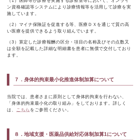
（1）医師等が診療を実施する診察室等において、オンライ
ン資格確認等システムにより診療情報等を活用して診療を実
施しています。
（2）マイナ保険証を促進する等、医療ＤＸを通じて質の高
い医療を提供できるよう取り組んでいます。
（3）算定した診療報酬の区分・項目の名称及びその点数又
は全額を記載した詳細な明細書を患者に無償で交付しており
ます。
７．身体的拘束最小化推進体制加算について
当院では、患者さまに原則として身体的拘束を行わない、
「身体的拘束最小化の取り組み」をしております。詳しく
は、
こちら
をご参照ください。
８．地域支援・医薬品供給対応体制加算
1
について