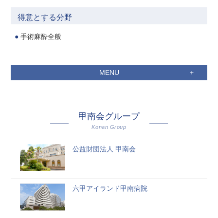
得意とする分野
手術麻酔全般
MENU
甲南会グループ
Konan Group
公益財団法人 甲南会
六甲アイランド甲南病院