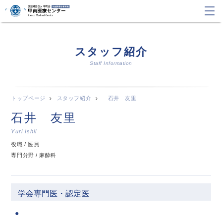
スタッフ紹介
Staff Information
トップページ
スタッフ紹介
石井 友里
石井 友里
Yuri Ishii
役職 / 医員
専門分野 / 麻酔科
学会専門医・認定医