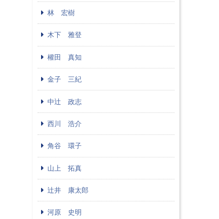
林 宏樹
木下 雅登
權田 真知
金子 三紀
中辻 政志
西川 浩介
角谷 環子
山上 拓真
辻井 康太郎
河原 史明