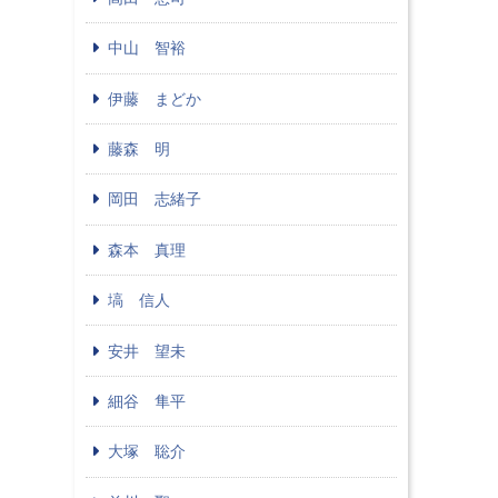
中山 智裕
伊藤 まどか
藤森 明
岡田 志緒子
森本 真理
塙 信人
安井 望未
細谷 隼平
大塚 聡介