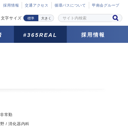
採⽤情報
交通アクセス
循環バスについて
甲南会グループ
文字サイズ
標準
大きく
者
#365REAL
採用情報
/ 非常勤
野 / 消化器内科