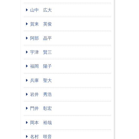
山中 広大
賀来 英俊
阿部 晶平
宇津 賢三
福岡 陽子
兵庫 聖大
岩井 秀浩
門井 彰宏
岡本 裕哉
名村 咲音