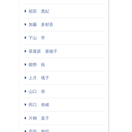
前田 貴紀
加藤 多郁音
下山 学
茶屋原 菜穂子
能勢 拓
上月 瑤子
山口 崇
田口 奈緒
片桐 直子
高田 悠司