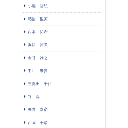
小池 雪絵
肥後 里実
西本 祐希
浜口 哲矢
金谷 雅之
中川 未貴
三喜田 千裕
谷 聡
矢野 嘉彦
西岡 千晴