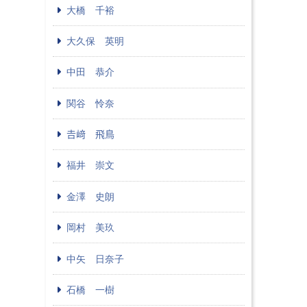
大橋 千裕
大久保 英明
中田 恭介
関谷 怜奈
𠮷﨑 飛鳥
福井 崇文
金澤 史朗
岡村 美玖
中矢 日奈子
石橋 一樹