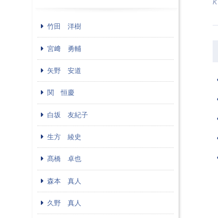
K
竹田 洋樹
宮﨑 勇輔
矢野 安道
関 恒慶
白坂 友紀子
生方 綾史
髙橋 卓也
森本 真人
久野 真人