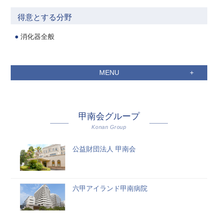
得意とする分野
消化器全般
MENU
甲南会グループ
Konan Group
公益財団法人 甲南会
六甲アイランド甲南病院