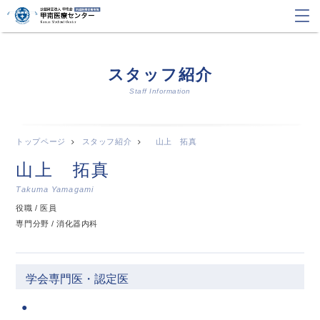
スタッフ紹介
Staff Information
トップページ
スタッフ紹介
山上 拓真
山上 拓真
Takuma Yamagami
役職 / 医員
専門分野 / 消化器内科
学会専門医・認定医