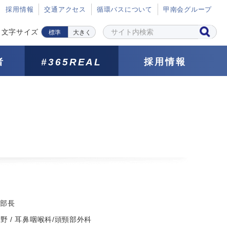
採⽤情報
交通アクセス
循環バスについて
甲南会グループ
文字サイズ
標準
大きく
者
#365REAL
採用情報
 部長
野 / 耳鼻咽喉科/頭頸部外科