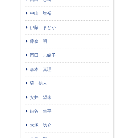
中山 智裕
伊藤 まどか
藤森 明
岡田 志緒子
森本 真理
塙 信人
安井 望未
細谷 隼平
大塚 聡介