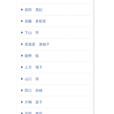
前田 貴紀
加藤 多郁音
下山 学
茶屋原 菜穂子
能勢 拓
上月 瑤子
山口 崇
田口 奈緒
片桐 直子
高田 悠司