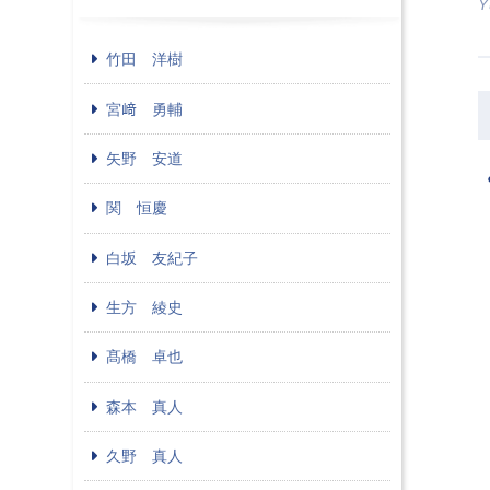
Y
竹田 洋樹
宮﨑 勇輔
矢野 安道
関 恒慶
白坂 友紀子
生方 綾史
髙橋 卓也
森本 真人
久野 真人