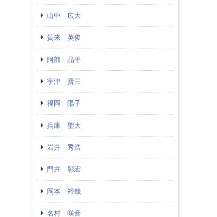
山中 広大
賀来 英俊
阿部 晶平
宇津 賢三
福岡 陽子
兵庫 聖大
岩井 秀浩
門井 彰宏
岡本 裕哉
名村 咲音