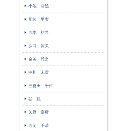
小池 雪絵
肥後 里実
西本 祐希
浜口 哲矢
金谷 雅之
中川 未貴
三喜田 千裕
谷 聡
矢野 嘉彦
西岡 千晴