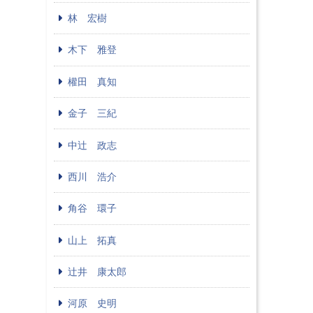
林 宏樹
木下 雅登
權田 真知
金子 三紀
中辻 政志
西川 浩介
角谷 環子
山上 拓真
辻井 康太郎
河原 史明