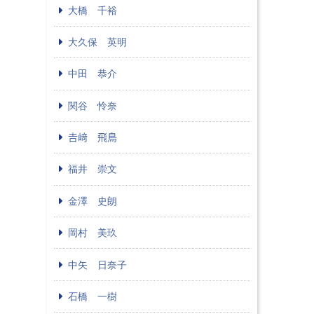
大橋 千裕
大久保 英明
中田 恭介
関谷 怜奈
𠮷﨑 飛鳥
福井 崇文
金澤 史朗
岡村 美玖
中矢 日奈子
石橋 一樹