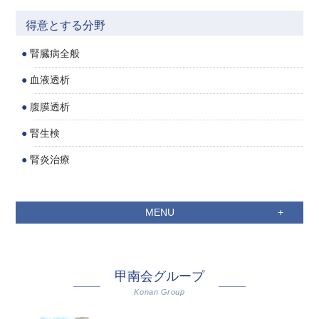
得意とする分野
腎臓病全般
血液透析
腹膜透析
腎生検
腎炎治療
MENU
甲南会グループ
Konan Group