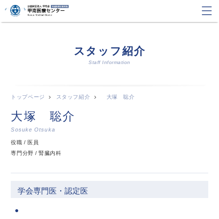
スタッフ紹介
Staff Information
トップページ
スタッフ紹介
大塚 聡介
大塚 聡介
Sosuke Otsuka
役職 / 医員
専門分野 / 腎臓内科
学会専門医・認定医