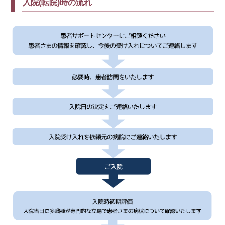
入院(転院)時の流れ