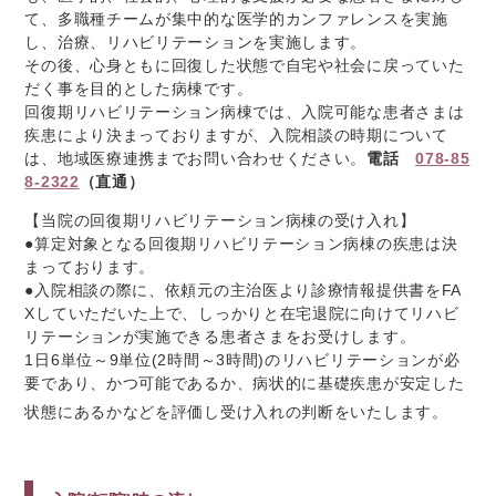
て、多職種チームが集中的な医学的カンファレンスを実施
し、治療、リハビリテーションを実施します。
その後、心身ともに回復した状態で自宅や社会に戻っていた
だく事を目的とした病棟です。
回復期リハビリテーション病棟では、入院可能な患者さまは
疾患により決まっておりますが、入院相談の時期について
は、地域医療連携までお問い合わせください。
電話
078-85
8-2322
（直通）
【当院の回復期リハビリテーション病棟の受け入れ】
●算定対象となる回復期リハビリテーション病棟の疾患は決
まっております。
●入院相談の際に、依頼元の主治医より診療情報提供書をFA
Xしていただいた上で、しっかりと在宅退院に向けてリハビ
リテーションが実施できる患者さまをお受けします。
1日6単位～9単位(2時間～3時間)のリハビリテーションが必
要であり、かつ可能であるか、病状的に基礎疾患が安定した
状態にあるかなどを評価し受け入れの判断をいたします。