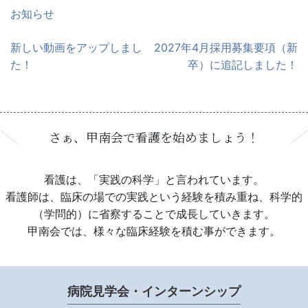
お知らせ
新しい動画をアップしまし
2027年4月採用募集要項（新
投
た！
卒）に追記しました！
稿
ナ
ビ
ゲ
さぁ、甲南会で看護を始めましょう！
ー
シ
ョ
看護は、「実践の科学」と言われています。
ン
看護師は、臨床の場での実践という経験を積み重ね、科学的
（学問的）に省察することで成長していきます。
甲南会では、様々な臨床経験を積む事ができます。
病院見学会・インターンシップ