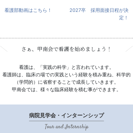
看護部動画はこちら！
2027卒 採用面接日程が決
投
定！
稿
ナ
ビ
ゲ
さぁ、甲南会で看護を始めましょう！
ー
シ
ョ
看護は、「実践の科学」と言われています。
ン
看護師は、臨床の場での実践という経験を積み重ね、科学的
（学問的）に省察することで成長していきます。
甲南会では、様々な臨床経験を積む事ができます。
病院見学会・インターンシップ
Tour and Internship