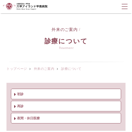
外来のご案内
/
診療について
Treatment
トップページ
外来のご案内
診療について
初診
再診
夜間・休日医療