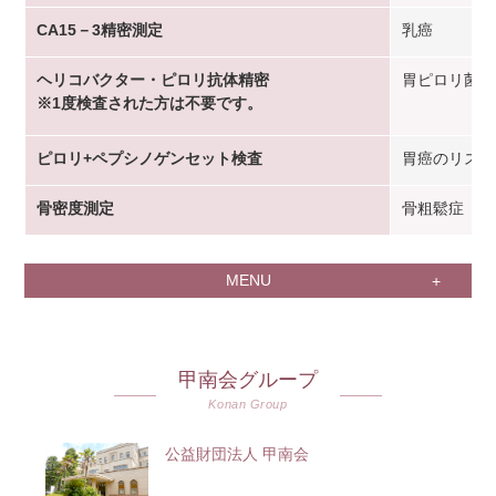
CA15－3精密測定
乳癌
ヘリコバクター・ピロリ抗体精密
胃ピロリ菌感
※1度検査された方は不要です。
ピロリ+ペプシノゲンセット検査
胃癌のリスク
骨密度測定
骨粗鬆症
MENU
甲南会グループ
Konan Group
公益財団法人 甲南会