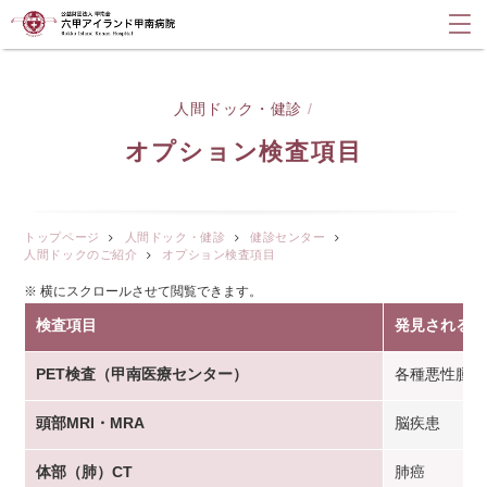
人間ドック・健診
/
オプション検査項目
トップページ
人間ドック・健診
健診センター
人間ドックのご紹介
オプション検査項目
検査項目
発見される主
PET検査（甲南医療センター）
各種悪性腫瘍
頭部MRI・MRA
脳疾患
体部（肺）CT
肺癌