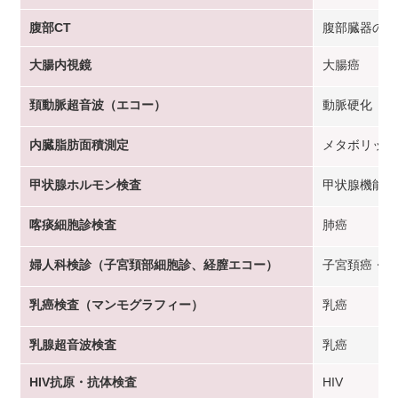
腹部CT
腹部臓器の腫
大腸内視鏡
大腸癌
頚動脈超音波（エコー）
動脈硬化
内臓脂肪面積測定
メタボリック
甲状腺ホルモン検査
甲状腺機能の
喀痰細胞診検査
肺癌
婦人科検診（子宮頚部細胞診、経膣エコー）
子宮頚癌・子
乳癌検査（マンモグラフィー）
乳癌
乳腺超音波検査
乳癌
HIV抗原・抗体検査
HIV