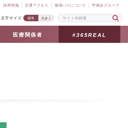
採⽤情報
交通アクセス
循環バスについて
甲南会グループ
文字サイズ
標準
大きく
医療関係者
#365REAL