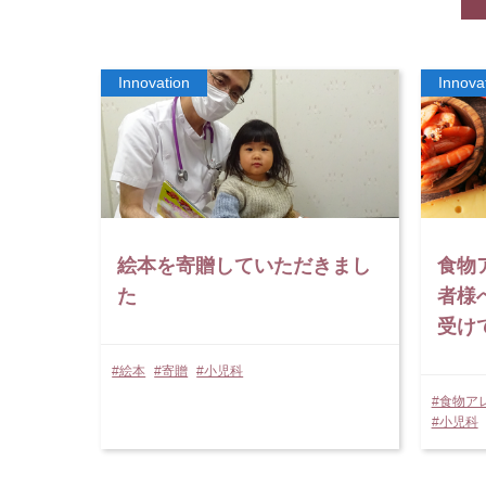
絵本を寄贈していただきまし
食物
た
者様
受け
#絵本
#寄贈
#小児科
#食物ア
#小児科