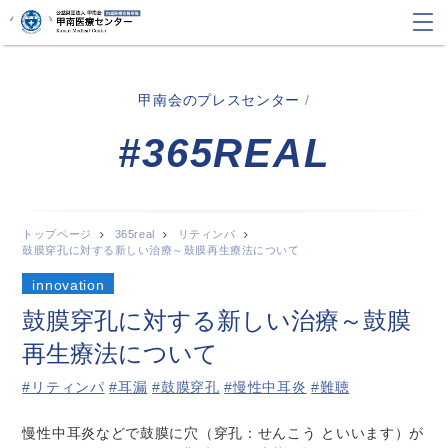
甲南会のプレスセンター
/
#365REAL
トップページ
365real
リティンパ
鼓膜穿孔に対する新しい治療～鼓膜再生療法について
innovation
鼓膜穿孔に対する新しい治療～鼓膜
再生療法について
#リティンパ
#耳漏
#鼓膜穿孔
#慢性中耳炎
#難聴
慢性中耳炎などで鼓膜に穴（穿孔：せんこう といいます）が