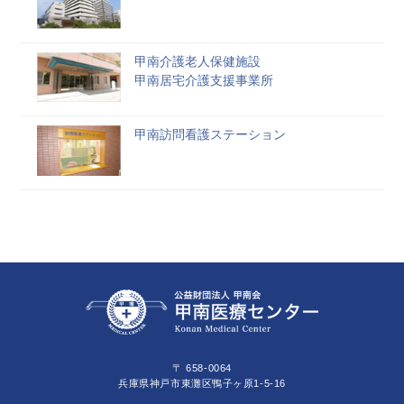
甲南介護老人保健施設
甲南居宅介護支援事業所
甲南訪問看護ステーション
〒 658-0064
兵庫県神戸市東灘区鴨子ヶ原1-5-16