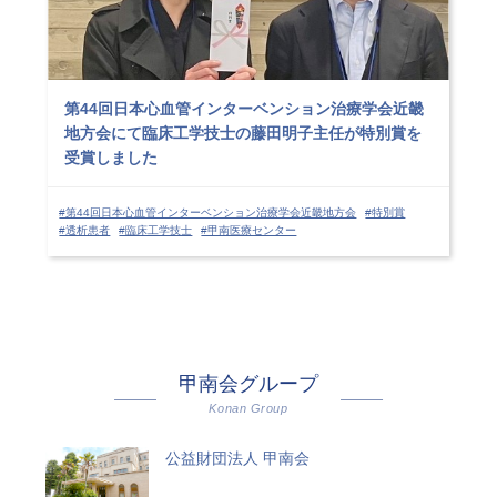
第44回日本心血管インターベンション治療学会近畿
地方会にて臨床工学技士の藤田明子主任が特別賞を
受賞しました
#第44回日本心血管インターベンション治療学会近畿地方会
#特別賞
#透析患者
#臨床工学技士
#甲南医療センター
甲南会グループ
Konan Group
公益財団法人 甲南会