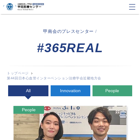
甲南会のプレスセンター
/
#365REAL
トップページ
第44回日本心血管インターベンション治療学会近畿地方会
All
Innovation
People