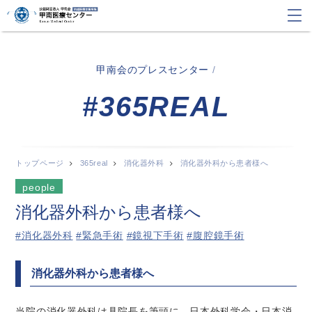
甲南会のプレスセンター
/
#365REAL
トップページ
365real
消化器外科
消化器外科から患者様へ
people
消化器外科から患者様へ
#消化器外科
#緊急手術
#鏡視下手術
#腹腔鏡手術
消化器外科から患者様へ
当院の消化器外科は具院長を筆頭に、日本外科学会・日本消