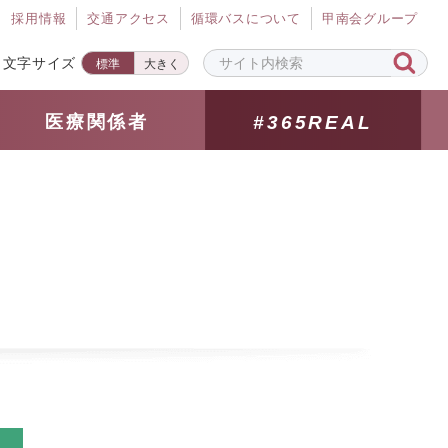
採⽤情報
交通アクセス
循環バスについて
甲南会グループ
文字サイズ
標準
大きく
医療関係者
#365REAL