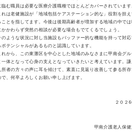
に臨む職員は必要な医療介護職種でほとんどカバーされています
これは老健施設が「地域包括ケアステーション的な」役割を担え
ることを指してます。今後は後期高齢者が増加する地域の中では
にかかわらず突然の相談が必要な場合もでてくるでしょう。
そのような状況に対し当施設もバッファー的な機能を持って対応
るポテンシャルがあるものと認識しています。
これから、この東灘区を中心とした地域のみなさまに甲南会グル
と一体となって心身の支えとなっていきたいと考えています。謙
入所者の方々の声に耳を傾けて、素直に見返り改善して参る所存
ので、何卒よろしくお願い申し上げます。
２０２
甲南介護老人保健