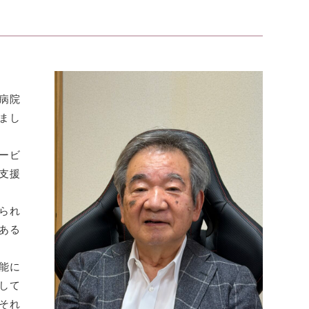
病院
まし
ービ
支援
られ
ある
能に
して
それ