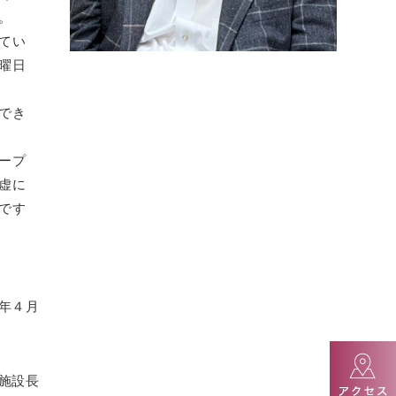
。
てい
曜日
でき
ープ
虚に
です
6年４月
施設長