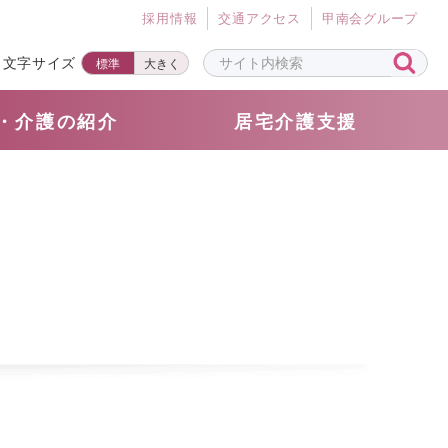
採⽤情報
交通アクセス
甲南会グループ
文字サイズ
標準
大きく
・介護の紹介
居宅介護支援