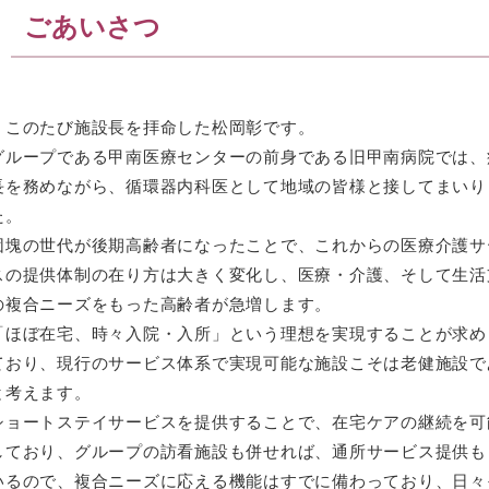
ごあいさつ
このたび施設長を拝命した松岡彰です。
グループである甲南医療センターの前身である旧甲南病院では、
長を務めながら、循環器内科医として地域の皆様と接してまいり
た。
団塊の世代が後期高齢者になったことで、これからの医療介護サ
スの提供体制の在り方は大きく変化し、医療・介護、そして生活
の複合ニーズをもった高齢者が急増します。
「ほぼ在宅、時々入院・入所」という理想を実現することが求め
ており、現行のサービス体系で実現可能な施設こそは老健施設で
と考えます。
ショートステイサービスを提供することで、在宅ケアの継続を可
しており、グループの訪看施設も併せれば、通所サービス提供も
いるので、複合ニーズに応える機能はすでに備わっており、日々