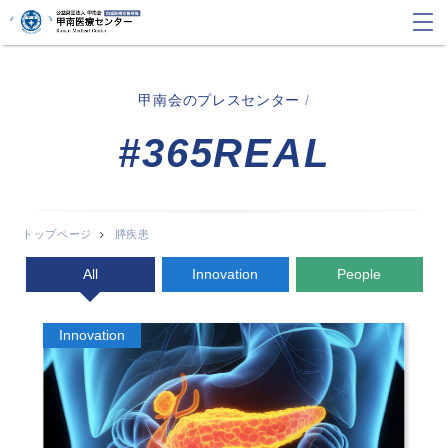
甲南会のプレスセンター
/
#365REAL
トップページ
膵疾患
All
Innovation
People