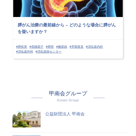
膵がん治療の最前線から – どのような場合に膵がん
を疑いますか？
#膵疾患
#危険因子
#膵癌
#糖尿病
#早期発見
#消化器内科
#消化器外科
#消化器病センター
甲南会グループ
Konan Group
公益財団法人 甲南会