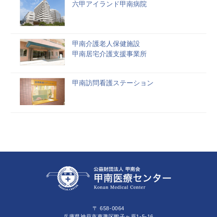
六甲アイランド甲南病院
甲南介護老人保健施設
甲南居宅介護支援事業所
甲南訪問看護ステーション
〒 658-0064
兵庫県神戸市東灘区鴨子ヶ原1-5-16