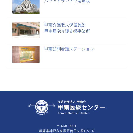
六甲アイランド甲南病院
甲南介護老人保健施設
甲南居宅介護支援事業所
甲南訪問看護ステーション
〒 658-0064
兵庫県神戸市東灘区鴨子ヶ原1-5-16