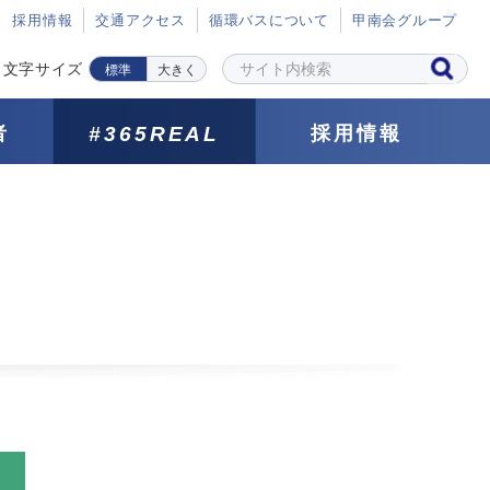
採⽤情報
交通アクセス
循環バスについて
甲南会グループ
文字サイズ
標準
大きく
者
#365REAL
採用情報