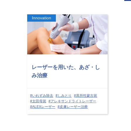
レーザーを用いた、あざ・し
み治療
#いれずみ除去
#しみとり
#異所性蒙古斑
#太田母斑
#アレキサンドライトレーザー
#ALEXレーザー
#皮膚レーザー治療