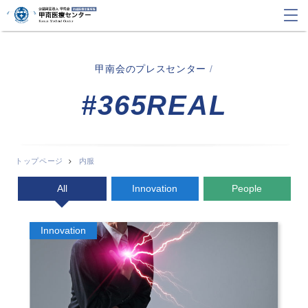
甲南会のプレスセンター
/
#365REAL
トップページ
内服
All
Innovation
People