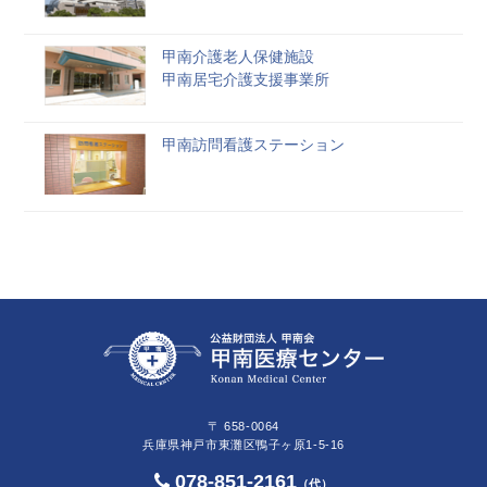
甲南介護老人保健施設
甲南居宅介護支援事業所
甲南訪問看護ステーション
〒 658-0064
兵庫県神戸市東灘区鴨子ヶ原1-5-16
078-851-2161
（代）