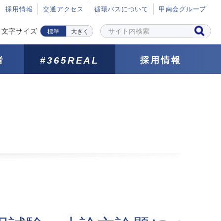
採⽤情報
交通アクセス
循環バスについて
甲南会グループ
文字サイズ
標準
大きく
者
#365REAL
採用情報