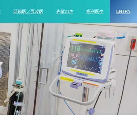
種
研修医／専攻医
先輩の声
福利厚生
ENTRY