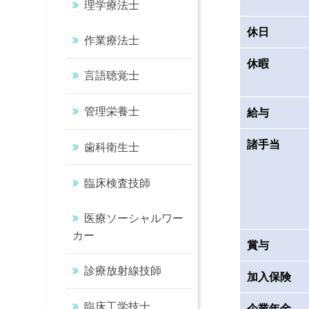
理学療法士
休日
作業療法士
休暇
言語聴覚士
管理栄養士
給与
諸手当
歯科衛生士
臨床検査技師
医療ソーシャルワー
カー
賞与
診療放射線技師
加入保険
臨床工学技士
企業年金