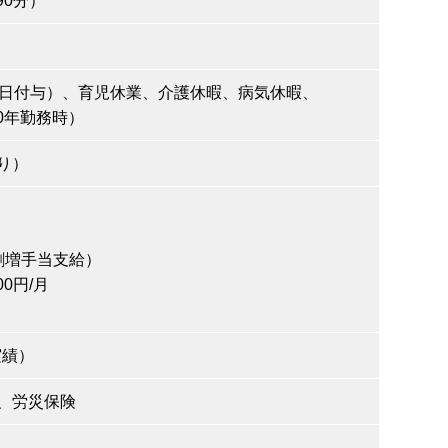
90分）
0日付与）、育児休業、介護休暇、病気休暇、
40年勤務時）
り）
月
夜割増手当支給）
0円/月
実績）
、労災保険