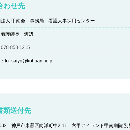
合わせ先
団法人 甲南会 事務局 看護人事採用センター
看護師長 渡辺
：
078-858-1215
fo_saiyo@kohnan.or.jp
書類送付先
-0032 神戸市東灘区向洋町中2-11 六甲アイランド甲南病院 別