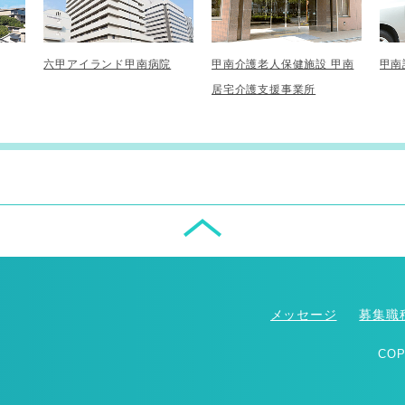
六甲アイランド甲南病院
甲南介護老人保健施設 甲南
甲南
居宅介護支援事業所
メッセージ
募集職
COP