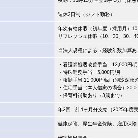
夜勤：16時15分～翌8時45分（休憩
週休2日制（シフト勤務）
年次有給休暇（初年度（採用月）1
リフレッシュ休暇（10、20、30、
当法人規程による（経験年数加算あ
・看護師処遇改善手当 12,000円/
・特殊勤務手当 5,000円/月
・夜勤手当 11,000円/回（別途深
・住宅手当（本人借家の場合）20,00
・保育料補助あり（3歳まで）
年2回 計4ヶ月分支給（2025年度
健康保険、厚生年金保険、雇用保険
確定拠出年金